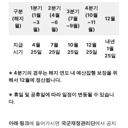
1분기
2분기
4분기
구분
3분기
(1월
(4월
(10월
(해지
(7월
12월
~3
~6
~11
월)
~9월)
월)
월)
월)
내년
지급
4월
7월
10월
12월
1월
시기
25일
25일
25일
25일
25일
※ 4분기의 경우는 해지 연도 내 예산집행 보장을 위
해서 12월에 정산됩니다.
※ 휴일 및 공휴일에 따라 일정이 변동될 수 있습니
다.
아래 링크
에 들어가시면
국군재정관리단
에서 공지