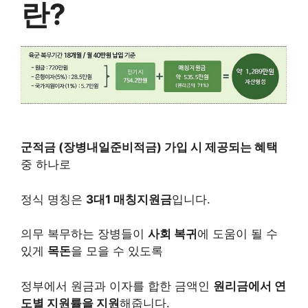
란?
군적금 (장병내일준비적금) 가입 시 제공되는 혜택
중 하나로
정식 명칭은
3대1 매칭지원금
입니다.
의무 복무하는 장병들이
사회 복귀
에 도움이 될 수
있게
목돈
을 모을 수 있도록
정부에서 원금과 이자를 합한 금액인
원리금에서 연
도별 지원률을 지원
해줍니다.