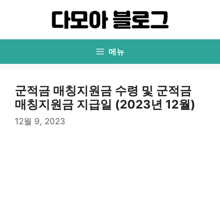
컨
텐
츠
로
메뉴
건
너
뛰
군적금 매칭지원금 수령 및 군적금
기
매칭지원금 지급일 (2023년 12월)
12월 9, 2023